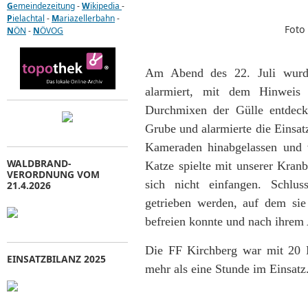
G
emeindezeitung
-
W
ikipedia
-
P
ielachtal
-
M
ariazellerbahn
-
Foto 
N
ÖN
-
N
ÖVOG
Am Abend des 22. Juli wurde
alarmiert, mit dem Hinweis
Durchmixen der Gülle entdeck
Grube und alarmierte die Einsa
Kameraden hinabgelassen und 
WALDBRAND-
Katze spielte mit unserer Kran
VERORDNUNG VOM
sich nicht einfangen. Schlus
21.4.2026
getrieben werden, auf dem sie 
befreien konnte und nach ihrem 
Die FF Kirchberg war mit 20 M
EINSATZBILANZ 2025
mehr als eine Stunde im Einsatz