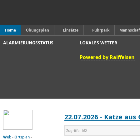
Home
Übungsplan
Einsätze
Fuhrpark
Mannschaf
ALARMIERUNGSSTATUS
LOKALES WETTER
Powered by Raiffeisen
22.07.2026 - Katze aus
Zugriffe:
162
W
eb
-
O
rtsplan
-