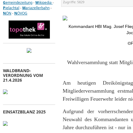
Zugriffe:
5829
G
emeindezeitung
-
W
ikipedia
-
P
ielachtal
-
M
ariazellerbahn
-
N
ÖN
-
N
ÖVOG
Kommandant HBI Mag. Josef Flieg
Joc
©F
Wahlversammlung statt Mitgl
WALDBRAND-
VERORDNUNG VOM
21.4.2026
Am heutigen Dreikönigstag
Mitgliederversammlung erstma
Freiwilligen Feuerwehr leider ni
Aufgrund der vorherrschende
EINSATZBILANZ 2025
Neuwahl des Kommandanten und
Jahre durchzuführen ist - nur 