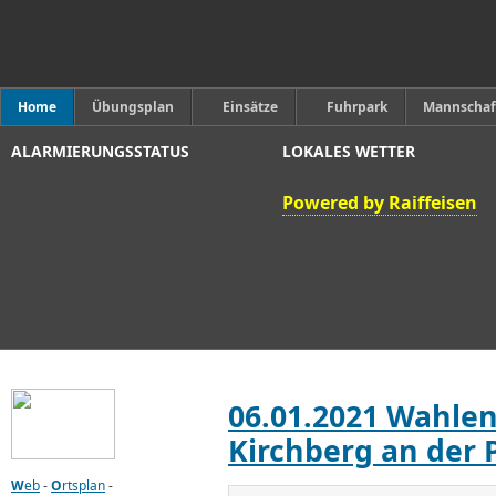
Home
Übungsplan
Einsätze
Fuhrpark
Mannschaf
ALARMIERUNGSSTATUS
LOKALES WETTER
Powered by Raiffeisen
06.01.2021 Wahle
Kirchberg an der 
W
eb
-
O
rtsplan
-