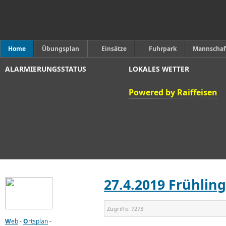
Home
Übungsplan
Einsätze
Fuhrpark
Mannschaf
ALARMIERUNGSSTATUS
LOKALES WETTER
Powered by Raiffeisen
27.4.2019 Frühling
Zugriffe:
7273
W
eb
-
O
rtsplan
-