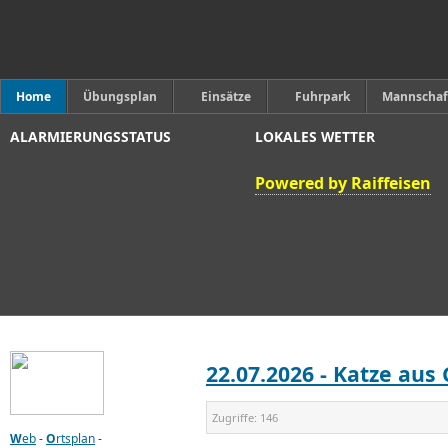
Home
Übungsplan
Einsätze
Fuhrpark
Mannschaf
ALARMIERUNGSSTATUS
LOKALES WETTER
Powered by Raiffeisen
22.07.2026 - Katze aus
Zugriffe:
146
W
eb
-
O
rtsplan
-