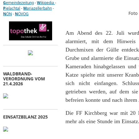
G
emeindezeitung
-
W
ikipedia
-
P
ielachtal
-
M
ariazellerbahn
-
Foto 
N
ÖN
-
N
ÖVOG
Am Abend des 22. Juli wurde
alarmiert, mit dem Hinweis
Durchmixen der Gülle entdeck
Grube und alarmierte die Einsa
Kameraden hinabgelassen und 
WALDBRAND-
Katze spielte mit unserer Kran
VERORDNUNG VOM
sich nicht einfangen. Schlus
21.4.2026
getrieben werden, auf dem sie 
befreien konnte und nach ihrem 
Die FF Kirchberg war mit 20 M
EINSATZBILANZ 2025
mehr als eine Stunde im Einsatz