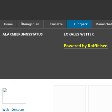
Home
Übungsplan
Einsätze
Fuhrpark
Mannschaf
ALARMIERUNGSSTATUS
LOKALES WETTER
Powered by Raiffeisen
W
eb
-
O
rtsplan
-