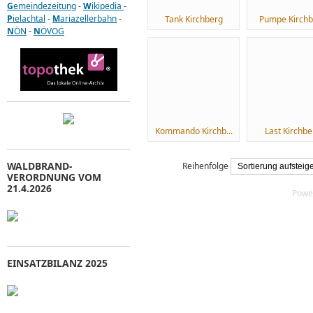
G
emeindezeitung
-
W
ikipedia
-
P
ielachtal
-
M
ariazellerbahn
-
Tank Kirchberg
Pumpe Kirchb
N
ÖN
-
N
ÖVOG
Kommando Kirchb...
Last Kirchbe
WALDBRAND-
Reihenfolge
VERORDNUNG VOM
21.4.2026
Powe
EINSATZBILANZ 2025